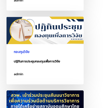
admin
จริยธรรม
การ
วิจัย
ปฏิทิน
ใน
การ
มนุษย์
ประชุม
มทร.ตะวัน
กองทุน
ออก
เพื่อ
การ
กองทุนวิจัย
วิจัย
ปฏิทินการประชุมกองทุนเพื่อการวิจัย
admin
เข้า
ร่วม
ประชุม