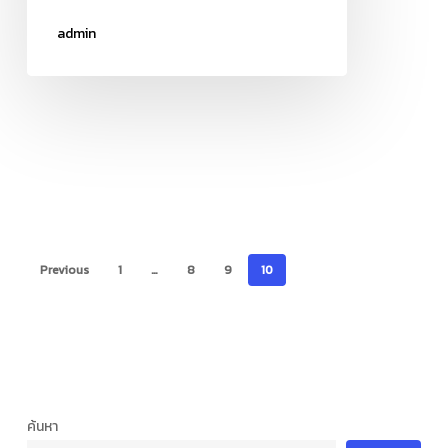
อบรม
เชิง
admin
ปฏิบัติ
การ
จริยธรรม
การ
วิจัย
ใน
มนุษย์
Previous
1
…
8
9
10
ค้นหา