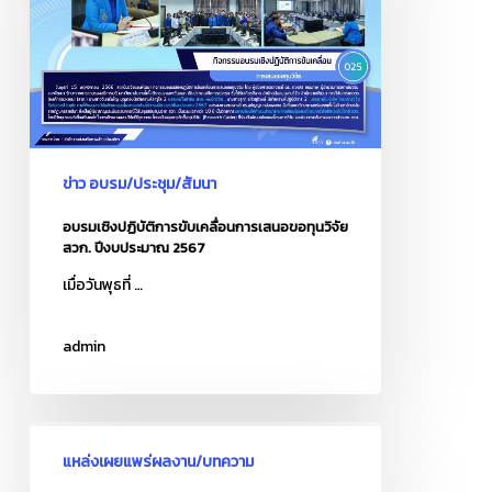
ขับ
เคลื่อน
การ
เสนอ
ขอ
ทุน
ข่าว อบรม/ประชุม/สัมนา
วิจัย
สวก.
อบรมเชิงปฏิบัติการขับเคลื่อนการเสนอขอทุนวิจัย
สวก. ปีงบประมาณ 2567
ปีงบประมาณ
2567
เมื่อวันพุธที่ …
admin
xxxxxxxxx
แหล่งเผยแพร่ผลงาน/บทความ