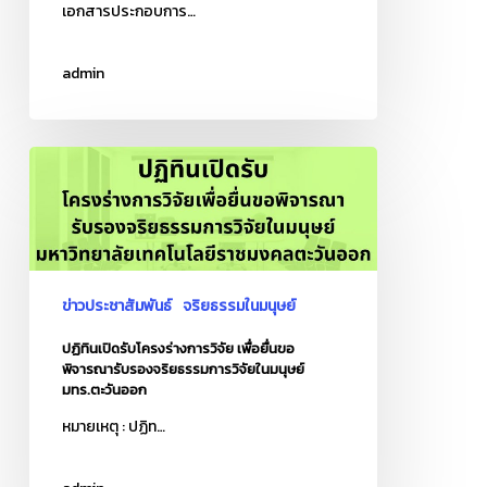
เอกสารประกอบการ…
เพื่อ
พิจารณา
admin
ครั้ง
แรก
ปฏิทิน
เปิด
รับ
โครง
ร่าง
การ
ข่าวประชาสัมพันธ์
จริยธรรมในมนุษย์
วิจัย
ปฏิทินเปิดรับโครงร่างการวิจัย เพื่อยื่นขอ
เพื่อ
พิจารณารับรองจริยธรรมการวิจัยในมนุษย์
ยื่น
มทร.ตะวันออก
ขอ
หมายเหตุ : ปฏิท…
พิจารณา
รับรอง