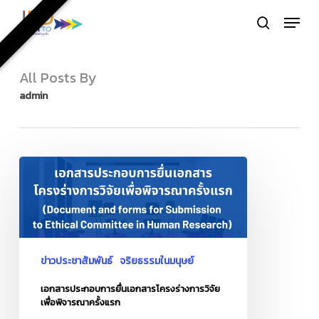
Skip
Menu
to
search
Close
main
Menu
content
All Posts By
admin
เอกสาร
ประกอบ
การ
ยื่น
เอกสาร
โครง
ข่าวประชาสัมพันธ์
จริยธรรมในมนุษย์
ร่าง
เอกสารประกอบการยื่นเอกสารโครงร่างการวิจัย
การ
เพื่อพิจารณาครั้งแรก
วิจัย