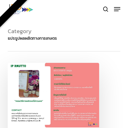
Skip
Menu
to
search
Close
main
Menu
content
Category
แปรรูปผลผลิตทางการเกษตร
กรรมวิธี
การ
ผลิตผล
ไม้
กวน
ผง