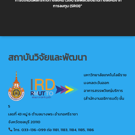
"การประเมินผลกระทบทางสังคม (SIA) และผลตอบแทนทางสังคมจาก
การลงทุน (SROI)"
สถาบันวิจัยและพัฒนา
มหาวิทยาลัยเทคโนโลยีราช
มงคลตะวันออก
อาคารสรรพวิชญ์บริการ
(สำนักงานอธิการบดี) ชั้น
5
เลขที่ 43 หมู่ 6 ตำบลบางพระ อำเภอศรีราชา
จังหวัดชลบุรี 20110
โทร. 033-136-099
ต่อ 1181, 1183, 1184, 1185, 1186