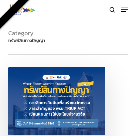
Skip
Menu
to
search
Close
main
Menu
content
Category
ทรัพย์สินทางปัญญา
ขอ
เชิญ
นัก
วิจัย
เข้า
ร่วม
กิจกรรม
การ