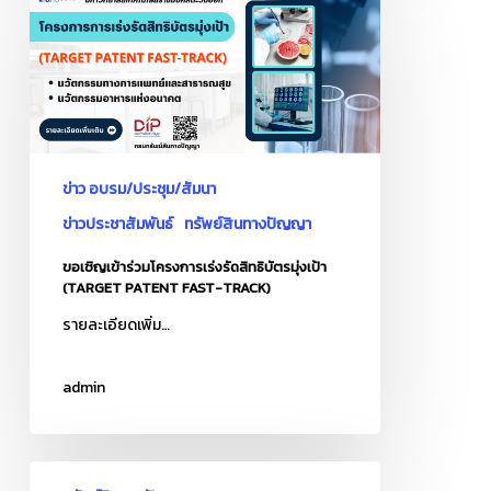
สว่าง
เชิญ
เข้า
ร่วม
โครงการ
เร่งรัด
สิทธิ
ข่าว อบรม/ประชุม/สัมนา
บัตร
มุ่ง
ข่าวประชาสัมพันธ์
ทรัพย์สินทางปัญญา
เป้า
ขอเชิญเข้าร่วมโครงการเร่งรัดสิทธิบัตรมุ่งเป้า
(TARGET
(TARGET PATENT FAST-TRACK)
PATENT
รายละเอียดเพิ่ม…
FAST-
TRACK)
admin
กฎหมาย