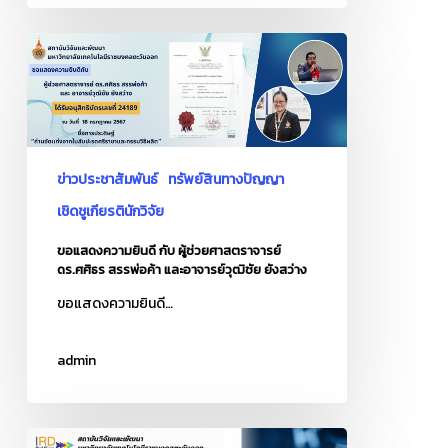
ขอ
แสดง
ความ
ยินดี
กับ
ผู้
ข่าวประชาสัมพันธ์
ทรัพย์สินทางปัญญา
ช่วย
เชิดชูเกียรตินักวิจัย
ศาสตราจารย์
ขอแสดงความยินดี กับ ผู้ช่วยศาสตราจารย์
ดร.ศศิธร
ดร.ศศิธร สรรพ่อค้า และอาจารย์วุฒิชัย ยังสว่าง
สรร
ขอแสดงความยินดี…
พ่อค้า
และ
อาจารย์
admin
วุฒิ
ชัย
ยัง
ขอ